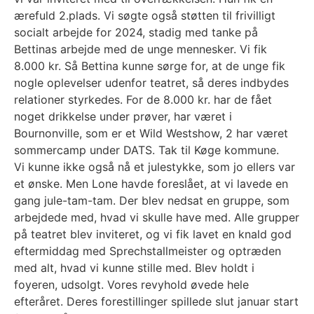
ærefuld 2.plads. Vi søgte også støtten til frivilligt
socialt arbejde for 2024, stadig med tanke på
Bettinas arbejde med de unge mennesker. Vi fik
8.000 kr. Så Bettina kunne sørge for, at de unge fik
nogle oplevelser udenfor teatret, så deres indbydes
relationer styrkedes. For de 8.000 kr. har de fået
noget drikkelse under prøver, har været i
Bournonville, som er et Wild Westshow, 2 har været
sommercamp under DATS. Tak til Køge kommune.
Vi kunne ikke også nå et julestykke, som jo ellers var
et ønske. Men Lone havde foreslået, at vi lavede en
gang jule-tam-tam. Der blev nedsat en gruppe, som
arbejdede med, hvad vi skulle have med. Alle grupper
på teatret blev inviteret, og vi fik lavet en knald god
eftermiddag med Sprechstallmeister og optræden
med alt, hvad vi kunne stille med. Blev holdt i
foyeren, udsolgt. Vores revyhold øvede hele
efteråret. Deres forestillinger spillede slut januar start