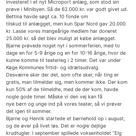
investeret i et nyt Microport anlæg, som stod sin
prøve i Minibyen. Så de 62.000 kr. var godt givet ud.
Bettina havde søgt ca. 10 fonde om
tilskud til anlægget, men kun Spar Nord gav 20.000
kr. Lasse vores mangeårige medlem har doneret
25.000 kr. så det blev muligt at købe anlægget.
Bjarne prøvede noget nyt i sommerferien, med to
dage en for 5-9 årige og en for 10-16 årige, hvor de
kunne komme til teaterleg i 2 timer. Det var under
Køge Kommunes fritid- og idrætsudvalg.
Desværre sker der det, som ofte sker, når ting er
gratis, man tilmelder sig, men kommer ikke. Der kom
kun 50% af de tilmeldte, med de der kom, havde
nogle gode timer. Måske vi den vej kan få
nye børn og unge ind på vores teater, så vi prøver
det igen til sommer.
Bjarne og Henrik startede et børnehold op i august,
og de øver på livet løs. Det er nogle dejlige
krudtugler. I september spillede voksenholdet ”Elg