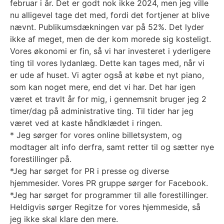
februar i år. Det er godt nok ikke 2024, men jeg ville
nu alligevel tage det med, fordi det fortjener at blive
nævnt. Publikumsdækningen var på 52%. Det lyder
ikke af meget, men de der kom morede sig kosteligt.
Vores økonomi er fin, så vi har investeret i yderligere
ting til vores lydanlæg. Dette kan tages med, når vi
er ude af huset. Vi agter også at købe et nyt piano,
som kan noget mere, end det vi har. Det har igen
været et travlt år for mig, i gennemsnit bruger jeg 2
timer/dag på administrative ting. Til tider har jeg
været ved at kaste håndklædet i ringen.
* Jeg sørger for vores online billetsystem, og
modtager alt info derfra, samt retter til og sætter nye
forestillinger på.
*Jeg har sørget for PR i presse og diverse
hjemmesider. Vores PR gruppe sørger for Facebook.
*Jeg har sørget for programmer til alle forestillinger.
Heldigvis sørger Regitze for vores hjemmeside, så
jeg ikke skal klare den mere.