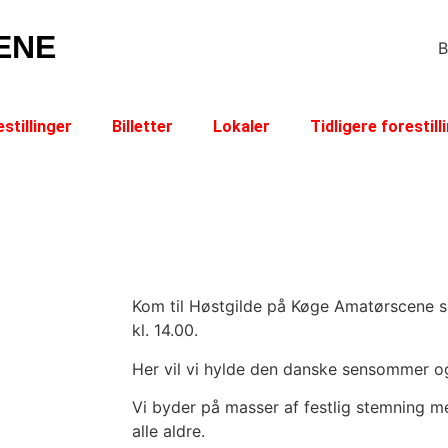
ENE
B
stillinger
Billetter
Lokaler
Tidligere forestill
Kom til Høstgilde på Køge Amatørscene 
kl. 14.00.
Her vil vi hylde den danske sensommer og 
Vi byder på masser af festlig stemning m
alle aldre.