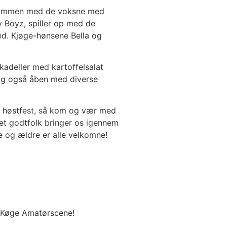
sammen med de voksne med
y Boyz, spiller op med de
ed. Kjøge-hønsene Bella og
kadeller med kartoffelsalat
elig også åben med diverse
n høstfest, så kom og vær med
et godtfolk bringer os igennem
ge og ældre er alle velkomne!
å Køge Amatørscene!