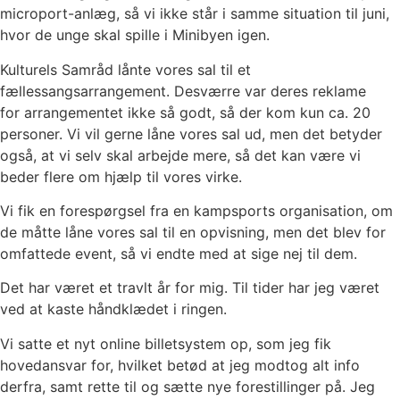
microport-anlæg, så vi ikke står i samme
situation til juni,
hvor de unge skal spille i Minibyen igen.
Kulturels Samråd lånte vores sal til et
fællessangsarrangement. Desværre var deres reklame
for
arrangementet ikke så godt, så der kom kun ca. 20
personer. Vi vil gerne låne vores sal ud, men
det betyder
også, at vi selv skal arbejde mere, så det kan være vi
beder flere om hjælp til vores
virke.
Vi fik en forespørgsel fra en kampsports organisation, om
de måtte låne vores sal til en opvisning,
men det blev for
omfattede event, så vi endte med at sige nej til dem.
Det har været et travlt år for mig. Til tider har jeg været
ved at kaste håndklædet i ringen.
Vi satte et nyt online billetsystem op, som jeg fik
hovedansvar for, hvilket betød at jeg modtog alt
info
derfra, samt rette til og sætte nye forestillinger på. Jeg