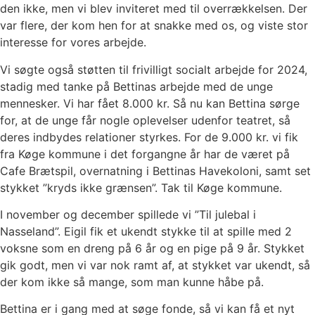
den ikke, men vi blev inviteret med til overrækkelsen. Der
var flere, der kom
hen for at snakke med os, og viste stor
interesse for vores arbejde.
Vi søgte også støtten til frivilligt socialt arbejde for 2024,
stadig med tanke på Bettinas arbejde
med de unge
mennesker. Vi har fået 8.000 kr. Så nu kan Bettina sørge
for, at de unge får nogle
oplevelser udenfor teatret, så
deres indbydes relationer styrkes. For de 9.000 kr. vi fik
fra Køge
kommune i det forgangne år har de været på
Cafe Brætspil, overnatning i Bettinas Havekoloni,
samt set
stykket ”kryds ikke grænsen”. Tak til Køge kommune.
I november og december spillede vi ”Til julebal i
Nasseland”. Eigil fik et ukendt stykke til at spille
med 2
voksne som en dreng på 6 år og en pige på 9 år. Stykket
gik godt, men vi var nok ramt af,
at stykket var ukendt, så
der kom ikke så mange, som man kunne håbe på.
Bettina er i gang med at søge fonde, så vi kan få et nyt