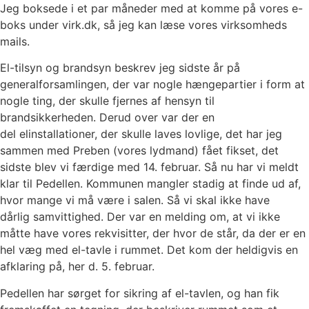
Jeg boksede i et par måneder med at komme på vores e-
boks under virk.dk, så jeg kan læse
vores virksomheds
mails.
El-tilsyn og brandsyn beskrev jeg sidste år på
generalforsamlingen, der var nogle hængepartier i
form at
nogle ting, der skulle fjernes af hensyn til
brandsikkerheden. Derud over var der en
del
elinstallationer, der skulle laves lovlige, det har jeg
sammen med Preben (vores lydmand) fået
fikset, det
sidste blev vi færdige med 14. februar. Så nu har vi meldt
klar til Pedellen. Kommunen
mangler stadig at finde ud af,
hvor mange vi må være i salen. Så vi skal ikke have
dårlig
samvittighed. Der var en melding om, at vi ikke
måtte have vores rekvisitter, der hvor de står, da
der er en
hel væg med el-tavle i rummet. Det kom der heldigvis en
afklaring på, her d. 5. februar.
Pedellen har sørget for sikring af el-tavlen, og han fik