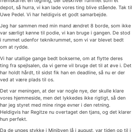
fremskaffet en tegning, der beskriver rummet
som et
depot, så hurra, vi kan lade vores ting blive stående. Tak til
Uwe Pedel. Vi har heldigvis et
godt samarbejde.
Jeg har sammen med min mand ændret 8 borde, som ikke
var særligt kønne til podie, vi kan
bruge i gangen. De stod
i rummet udenfor teknikrummet, som vi var blevet bedt
om at rydde.
Vi har utallige gange bedt bokserne, om at flytte deres
ting fra spejlsalen, da vi gerne vil bruge
det til at øve i. Det
har holdt hårdt, til sidst fik han en deadline, så nu er der
ved at være plads til
os.
Det var meningen, at der var nogle nye, der skulle klare
vores hjemmeside, men det lykkedes
ikke rigtigt, så den
har jeg styret med mine ringe evner i den retning.
Heldigvis har Regitze nu
overtaget den tjans, og det klarer
hun perfekt.
Da de unges stykke i Minibyen lå i august, var tiden op til i