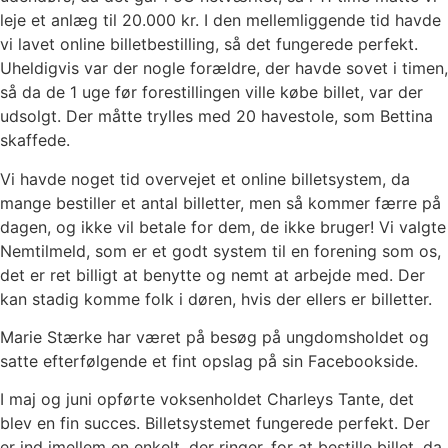
leje et anlæg til 20.000 kr. I den mellemliggende
tid havde
vi lavet online billetbestilling, så det fungerede perfekt.
Uheldigvis var der nogle forældre,
der havde sovet i timen,
så da de 1 uge før forestillingen ville købe billet, var der
udsolgt. Der
måtte trylles med 20 havestole, som Bettina
skaffede.
Vi havde noget tid overvejet et online billetsystem, da
mange bestiller et antal billetter, men så
kommer færre på
dagen, og ikke vil betale for dem, de ikke bruger! Vi valgte
Nemtilmeld, som er
et godt system til en forening som os,
det er ret billigt at benytte og nemt at arbejde med. Der
kan
stadig komme folk i døren, hvis der ellers er billetter.
Marie Stærke har været på besøg på ungdomsholdet og
satte efterfølgende et fint opslag på sin
Facebookside.
I maj og juni opførte voksenholdet Charleys Tante, det
blev en fin succes. Billetsystemet
fungerede perfekt. Der
er ind imellem en enkelt, der ringer, for at bestille billet, da