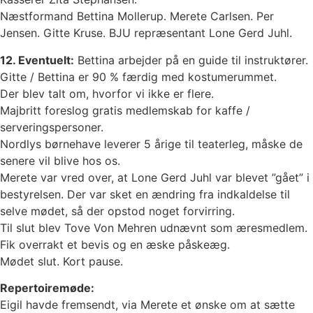
Næstformand Bettina Mollerup. Merete Carlsen. Per
Jensen. Gitte Kruse. BJU repræsentant Lone Gerd Juhl.
12. Eventuelt:
Bettina arbejder på en guide til instruktører.
Gitte / Bettina er 90 % færdig med kostumerummet.
Der blev talt om, hvorfor vi ikke er flere.
Majbritt foreslog gratis medlemskab for kaffe /
serveringspersoner.
Nordlys børnehave leverer 5 årige til teaterleg, måske de
senere vil blive hos os.
Merete var vred over, at Lone Gerd Juhl var blevet ”gået” i
bestyrelsen. Der var sket en ændring fra indkaldelse til
selve mødet, så der opstod noget forvirring.
Til slut blev Tove Von Mehren udnævnt som æresmedlem.
Fik overrakt et bevis og en æske påskeæg.
Mødet slut. Kort pause.
Repertoiremøde:
Eigil havde fremsendt, via Merete et ønske om at sætte