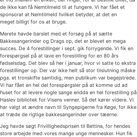
de ikke kan få
Nemtilmeld til at fungere. Vi har fået et
sponsorat at Nemtilmeld hvilket betyder, at det en
meget
billigt for os at bruge.
Merete havde barslet med et forsøg på at sætte
Bakkesangerinder og Drags op, det er blevet en
mega
succes. De 4 forestillinger i sept. gik forrygende. Vi fik en
forespørgsel på at lave en
forestilling for en 80 års
fødselsdag. Det blev så her i januar, hvor vi satte to ekstra
forestillinger
op. Der var ikke helt så stor tilslutning måske
pga. et tronskifte samtidig, men publikum var
begejstrede.
Vi har fået en hel del forespørgsler på at komme ud ad
huset for at levere nogle
sange endda en hel forestilling på
Haslev bibliotek for Visens venner. Så det kører videre. Vi
har
valgt at ændre navn til Syngepigerne fra Køge, for ikke
at træde de rigtige bakkesangerinder over
tæerne.
Jeg havde søgt Frivillighedsprisen til Bettina, for hendes
store arbejde med vores mange unge
mennesker. Hun fik