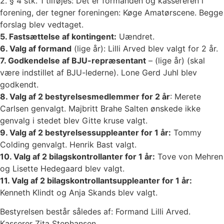
2. § 4 stk. 1 tilføjes: Det er formanden og kassereren i
forening, der tegner foreningen: Køge Amatørscene. Begge
forslag blev vedtaget.
5. Fastsættelse af kontingent:
Uændret.
6. Valg af formand
(lige år): Lilli Arved blev valgt for 2 år.
7. Godkendelse af BJU-repræsentant
– (lige år) (skal
være indstillet af BJU-lederne). Lone Gerd Juhl blev
godkendt.
8. Valg af 2 bestyrelsesmedlemmer for 2 år
: Merete
Carlsen genvalgt. Majbritt Brahe Salten ønskede ikke
genvalg i stedet blev Gitte kruse valgt.
9. Valg af 2 bestyrelsessuppleanter for 1 år:
Tommy
Colding genvalgt. Henrik Bast valgt.
10. Valg af 2 bilagskontrollanter for 1 år:
Tove von Mehren
og Lisette Hedegaard blev valgt.
11. Valg af 2 bilagskontrollantsuppleanter for 1 år:
Kenneth Klindt og Anja Skands blev valgt.
Bestyrelsen består således af: Formand Lilli Arved.
Kasserer Zita Stephansen.