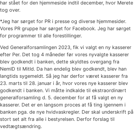
har stået for den hjemmeside indtil
december, hvor Merete
tog over.
*Jeg har sørget for PR i presse og diverse hjemmesider.
Vores PR gruppe har sørget for
Facebook. Jeg har sørget
for programmer til alle forestillinger.
Ved Generalforsamlingen 2023, fik vi valgt en ny kasserer
efter Per. Det tog 4 måneder før vores
nyvalgte kasserer
blev godkendt i banken, dette skyldtes overgang fra
NemID til MitId. Da han
endelig blev godkendt, blev han
langtids sygemeldt. Så jeg har derfor været kasserer fra
23. marts
til 28. januar i år, hvor vores nye kasserer blev
godkendt i banken. Vi måtte indkalde til
ekstraordinært
generalforsamling d. 5. december for at få valgt en ny
kasserer. Det er en langsom
proces at få ting igennem i
banken pga. de nye hvidvaskregler. Der skal underskrift på
stort set alt
fra alle i bestyrelsen. Derfor forslag til
vedtægtsændring.