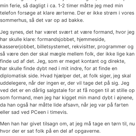
min ferie, så dagligt i ca. 1-2 timer
måtte jeg med min
telefon forsøge at klare ærterne. Der er ikke strøm i vores
sommerhus, så det
var op ad bakke.
Jeg synes, det har været svært at være formand, hvor jeg
har skulle klare: formandsjobbet,
hjemmeside,
kassererjobbet, billetsystemet, rekvisitter, programmer og
så være den der skal
mægle mellem folk, der ikke lige kan
finde ud af det. Jeg, som er meget kontant og direkte,
har
skulle finde dybt ned i mit indre, for at finde en
diplomatisk side. Hvad hjælper det, at folk siger, jeg
skal
uddelegere, når der ingen er, der vil tage det på sig. Jeg
ved det er en dårlig salgstale for at
få nogen til at stille op
som formand, men jeg har kigget min mand dybt i øjnene,
da han også har
måtte lide afsavn, når jeg var på farten
eller sad ved PCeen i timevis.
Men han har givet tilsagn om, at jeg må tage en tørn til, nu
hvor der er sat folk på en del af
opgaverne.