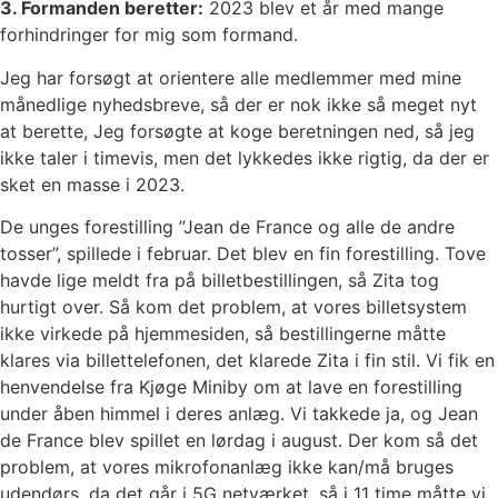
3. Formanden beretter:
2023 blev et år med mange
forhindringer for mig som formand.
Jeg har forsøgt at orientere alle medlemmer med mine
månedlige nyhedsbreve, så der er nok ikke
så meget nyt
at berette, Jeg forsøgte at koge beretningen ned, så jeg
ikke taler i timevis, men det
lykkedes ikke rigtig, da der er
sket en masse i 2023.
De unges forestilling ”Jean de France og alle de andre
tosser”, spillede i februar. Det blev en fin
forestilling. Tove
havde lige meldt fra på billetbestillingen, så Zita tog
hurtigt over. Så kom det
problem, at vores billetsystem
ikke virkede på hjemmesiden, så bestillingerne måtte
klares via
billettelefonen, det klarede Zita i fin stil. Vi fik en
henvendelse fra Kjøge Miniby om at lave en
forestilling
under åben himmel i deres anlæg. Vi takkede ja, og Jean
de France blev spillet en
lørdag i august. Der kom så det
problem, at vores mikrofonanlæg ikke kan/må bruges
udendørs,
da det går i 5G netværket, så i 11 time måtte vi