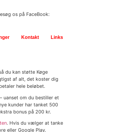
esøg os på FaceBook:
inger
Kontakt
Links
så du kan støtte Køge
igst af alt, det koster dig
betaler hele beløbet.
– uanset om du bestiller et
nye kunder har tanket 500
n ekstra bonus på 200 kr.
ten
. Hvis du vælger at tanke
re eller Google Play.