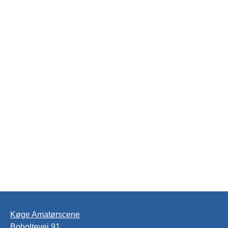
Køge Amatørscene
Boholtevej 91